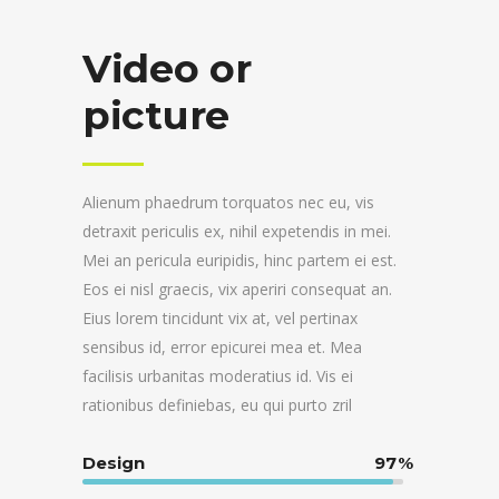
Video or
picture
Alienum phaedrum torquatos nec eu, vis
detraxit periculis ex, nihil expetendis in mei.
Mei an pericula euripidis, hinc partem ei est.
Eos ei nisl graecis, vix aperiri consequat an.
Eius lorem tincidunt vix at, vel pertinax
sensibus id, error epicurei mea et. Mea
facilisis urbanitas moderatius id. Vis ei
rationibus definiebas, eu qui purto zril
Design
97