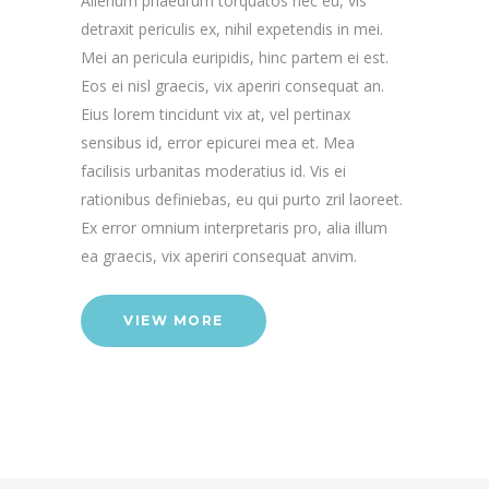
Alienum phaedrum torquatos nec eu, vis
detraxit periculis ex, nihil expetendis in mei.
Mei an pericula euripidis, hinc partem ei est.
Eos ei nisl graecis, vix aperiri consequat an.
Eius lorem tincidunt vix at, vel pertinax
sensibus id, error epicurei mea et. Mea
facilisis urbanitas moderatius id. Vis ei
rationibus definiebas, eu qui purto zril laoreet.
Ex error omnium interpretaris pro, alia illum
ea graecis, vix aperiri consequat anvim.
VIEW MORE