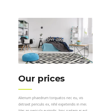
Our prices
Alienum phaedrum torquatos nec eu, vis
detraxit periculis ex, nihil expetendis in mei.
Mei an pericula euripidis, hinc partem ei est.