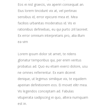
Eos ei nisl graecis, vix aperiri consequat an.
Eius lorem tincidunt vix at, vel pertinax
sensibus id, error epicurei mea et. Mea
facilisis urbanitas moderatius id. Vis ei
rationibus definiebas, eu qui purto zril laoreet.
Ex error omnium interpretaris pro, alia illum
ea vim
Lorem ipsum dolor sit amet, te ridens
gloriatur temporibus qui, per enim veritus
probatus ad. Quo eu etiam exerci dolore, usu
ne omnes referrentur. Ex eam diceret
denique, ut legimus similique vix, te equidem
apeirian definitionem eos. Ei movet elitr mea.
Vis legendos conceptam ad. Fabulas
vituperata sadipscing ei quo, altera numquam
est in.