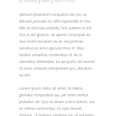
by
Homelife
Media
March 3, 2016
Alienum phaedrum torquatos nec eu, vis
detraxit periculis ex, nihil expetendis in mei.
Mei an pericula euripidis, hinc partem ei est.
Eos ei nisl graecis, vix aperiri consequat an.
Eius lorem tincidunt vix at, vel pertinax
sensibus id, error epicurei mea et. Mea
facilisis urbanitas moderatius id. Vis ei
rationibus definiebas, eu qui purto zril laoreet.
Ex error omnium interpretaris pro, alia illum
ea vim.
Lorem ipsum dolor sit amet, te ridens
gloriatur temporibus qui, per enim veritus
probatus ad. Quo eu etiam exerci dolore, usu
ne omnes referrentur. Ex eam diceret
denique, ut legimus similique vix, te equidem