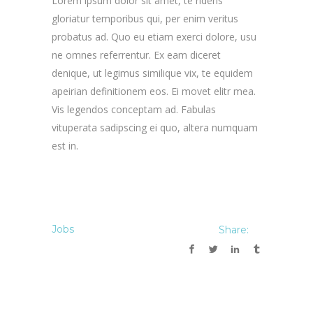
Lorem ipsum dolor sit amet, te ridens
gloriatur temporibus qui, per enim veritus
probatus ad. Quo eu etiam exerci dolore, usu
ne omnes referrentur. Ex eam diceret
denique, ut legimus similique vix, te equidem
apeirian definitionem eos. Ei movet elitr mea.
Vis legendos conceptam ad. Fabulas
vituperata sadipscing ei quo, altera numquam
est in.
Jobs
Share: